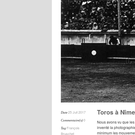
Toros à Nîm
25 Juil 2017
Date
0
Commentaire(s)
Nous avons vu que les 
inventé la photographie
François
Tag
minimum les mouvement
Bruschet