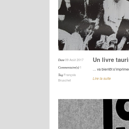
Un livre tau
09 Août 2017
Date
1
Commentaire(s)
… va bientôt s’imprime
François
Tag
Lire la suite
Bruschet