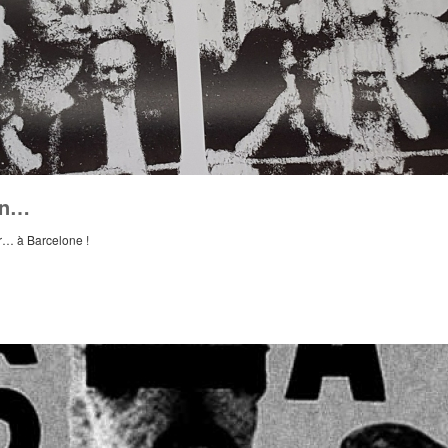
rin…
r… à Barcelone !