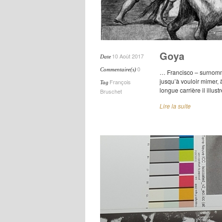
Goya
10 Août 2017
Date
0
Commentaire(s)
… Francisco – surnommé
jusqu’à vouloir mimer, à
François
Tag
longue carrière il illus
Bruschet
Lire la suite