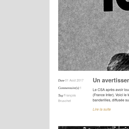
Un avertisse
01 Août 2017
Date
1
Commentaire(s)
Le CSA après avoir lou
(France Inter). Voici le
François
Tag
banderilles, diffusée su
Bruschet
Lire la suite