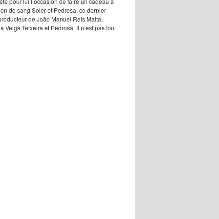
été pour lui l’occasion de faire un cadeau à
ion de sang Soler et Pedrosa, ce dernier
reproducteur de João Manuel Reis Malta,
 Veiga Teixeira et Pedrosa. Il n’est pas fou