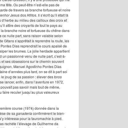
s ma tête. Ou peut-être n’est-elle pas de
garde de travers sa branche tortueuse et noire
Senhor
Jesus dos Aflitos. Il s’écrit qu’il était là
 d’herbe au milieu des cailloux des croix et
u’il attire des croyants de tout le pays au
a branche noire et tortueuse du chêne dans
 ce nulle part, sans raison valable selon
de Gitans s’apprêtait à reprendre la route, les
Pontes Dias reprendrait le cours apaisé de
issiper les brumes. La jolie
herdade
appartient
un passionné venu de nulle part, c’est-à-
s et ses obsessions sur le chemin souvent
maquignon, Manuel Agostinho Pontes Dias
aine d’années plus tard, on se dit à part soi
 le joug de sa passion : élever des
toros
se lancer, enfin, dans l’aventure en 1972,
ne pouvait pas savoir mais tout de même,
 faire reculer jusqu’au plus valeureux
a première course (1974) donnée dans la
enèse de sa
ganadería
confirmèrent le bien-
s’y intéressa pour la tauromachie à pied.
ias rachète l’élevage de Guilherme da