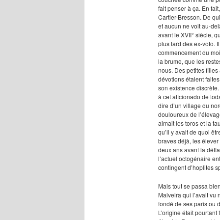
fait penser à ça. En fai
Cartier-Bresson. De qui
et aucun ne voit au-del
avant le XVII° siècle, 
plus tard des ex-voto. I
commencement du mois 
la brume, que les reste
nous. Des petites filles
dévotions étaient faites
son existence discrète. 
à cet aficionado
de tod
dire d’un village du n
douloureux de l’éleva
aimait les
toros
et la ta
qu’il y avait de quoi êt
braves déjà, les élever
deux ans avant la défla
l’actuel octogénaire e
contingent d’hoplites 
Mais tout se passa bien
Malveira qui l’avait vu n
fondé de ses paris ou d
L’origine était pourta