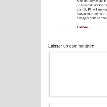
Almeida Barroso qui le
un fils mordu d’
afición
m
étant du Pinto Barreir
forcado
bien connu et s
d’imaginer que ce
seme
à suivre…
Laisser un commentaire