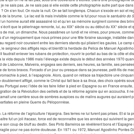
t, je ne sais pas. Je ne sais pas si elle existe cette photographie autre part que dan
 ? On s’en fout. On roule la nuit. On se tait longtemps. Chacun s’exode en soi et re
à de la brume.
Le lac est là mais invisible comme le fut pour nous le
santuário
do 
qu’un homme aurait été assassiné ici et qu’en sa mémoire surgirent comme des brins
l s’écrit que le pèlerinage remonte, lui, au XIX° siècle ou au début du XX° siècle et q
de mai, un dimanche. Nous passâmes un lundi et ne vîmes, pour preuve, comme l
s d’un regroupement que nous prîmes pour une fête foraine sauvage, installée dans
 au regard noir couraient entre les derniers stands qui pliaient les gaules. Le camp 
, le seigneur des affligés repu et bientôt la
herdade
da Pelica de Manuel Agostinho 
Il faudrait enlever les rubans de protection, rouvrir le portail au bas de la côte et d
a la vida
depuis 1986 mais l’élevage existe depuis le début des années 1970 quand 
ord de Lisbonne, Malveira, engagea ses deniers, ses heures, sa famille, ses pensée
ge de
toros bravos
.
Forcado
d’un jour ou presque dans sa jeunesse, petit-fils de 
uromachie à pied, à l’espagnole. Alors, quand on retrace sa trajectoire une cinquant
re doublement affligé, comme le Christ qui fait face à sa
finca
, des choix opérés sous
 au Portugal avec l’idée de les faire lidier à pied en Espagne ou en France ensuite, 
gration de la Révolution des oeillets et de la réforme agraire qui en accoucha. Il 
ntamait une carrière sous de sombres auspices ou de malins augures qui auraient pu
spartiates en pleine Guerre du Péloponnèse.
. La réforme de l’agriculture l’épargna. Ses terres ne lui furent pas prises. Et si l
aître fut un joli
fracaso
, force est de reconnaître que les années qui suivirent la g
e son coup de bluff au destin. Ses Pinto Barreiros se révélèrent bons et l’Espagne 
nt fragile pour ne pas écrire douteuse. En 1971 ou 1972, Manuel Agostinho Pontes D