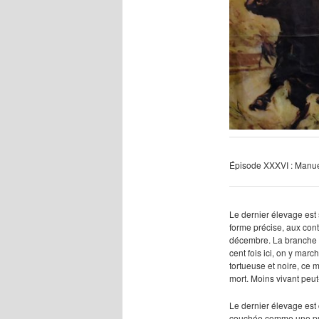
Épisode XXXVI :
Manue
Le dernier élevage est
forme précise, aux con
décembre. La branche to
cent fois ici, on y marc
tortueuse et noire, ce 
mort. Moins vivant peut
Le dernier élevage est 
couchée comme une pute