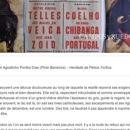
l Agostinho Pontes Dias
(
Pinto Barreiros
) –
Herdade da Pelica
, Fortios.
 souvent une décrue douloureuse au long de laquelle la réalité reprend ses exige
tours nets et bien dessinés. Elle est là, cependant intouchable et comme envelopp
rtueuse et noire d’un grand chêne déchire l’épaisseur du gris, guide le regard, le d
he souvent, le lac est là, on sait ses rives caillouteuses, ses escarpements et ses ri
matin de décembre, est une lumière. Des fois, ne faudrait-il pas apprendre à marcher
-être.
celui où l’on se sent moins vivant mais pas plus mort. Il y a la route du retour qui
 à qui on ne la fait pas, sous une couverture d’étoiles. Dans une photographie de 