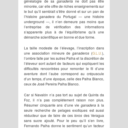
généalogie de sa
ganadería
ne doit pas être
minorée, car elle offre de riches enseignements sur
le but qu’il semblait s’être donné et sur un pan de
l’histoire
ganadera
du Portugal — une histoire
underground —, il n’en demeure pas moins que
l’entreprise de vérification des informations
s’apparente plus à de l’équilibrisme qu’à une
démarche scientifique en bonne et due forme.
La taille modeste de l’élevage, l’inscription dans
une association mineure de
ganaderos
(
G.L.U.
),
l’ombre faite par les autres Palha et la discrétion de
l’éleveur sont autant de facteurs qui expliquent les
difficultés rencontrées pour remonter le fil d’une
aventure dont l’aube correspond au crépuscule
d’un temps, d’une époque, celle des Palha Blanco,
ceux de José Pereira Palha Blanco.
Car si Navalón n’a pas tort au sujet de Quinta da
Foz, il n’a pas complètement raison non plus.
Résumer cinquante ans d’une vie
ganadera
à la
seule recherche de pelages exotiques est aussi
réducteur que de faire de ces
toros
des Veragua
sans sucre ajouté. Pour le peu qu’il s’en livre,
Fernando Palha donne le sentiment qu’un facteur