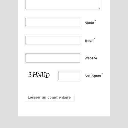
*
Name
*
Email
Website
*
Anti-Spam