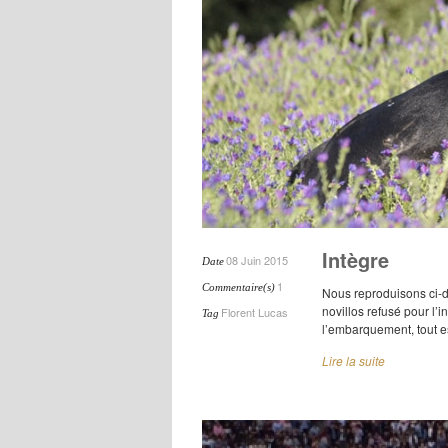
Intègre
08 Juin 2015
Date
1
Commentaire(s)
Nous reproduisons ci-d
novillos refusé pour l’
Florent Lucas
Tag
l’embarquement, tout es
Lire la suite