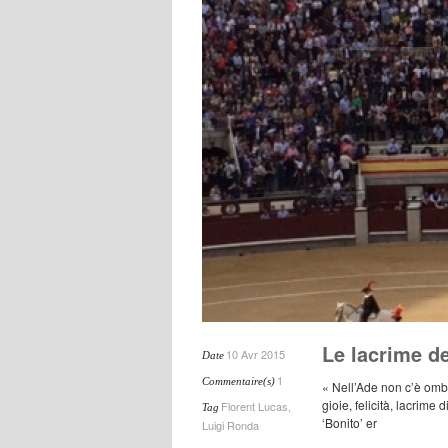
Le lacrime de
10 Avr 2015
Date
1
Commentaire(s)
« Nell’Ade non c’è ombra
gioie, felicità, lacrime 
Florent Lucas
,
Tag
‘Bonito’ er
Luigi Ronda