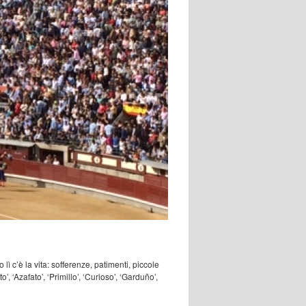
lì c’è la vita: sofferenze, patimenti, piccole
’, ‘Azafato’, ‘Primillo’, ‘Curioso’, ‘Garduño’,