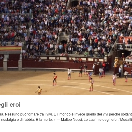
gli eroi
. Nessuno può tornare tra i vivi. E il mondo è invece quello dei vivi perché soltanto 
di nostalgia e di rabbia. E la morte. » — Matteo Nucci, Le Lacrime degli eroi. ‘Medallito